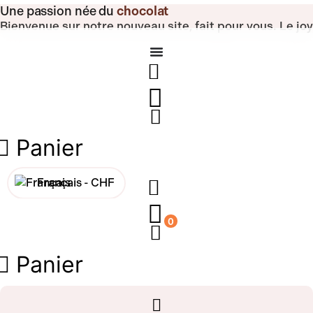
Aller
Une passion née du
chocolat
au
Bienvenue sur notre nouveau site, fait pour vous.
Le jo
contenu
Panier
Français -
CHF
English -
CHF
0
Français -
€
Panier
English -
€