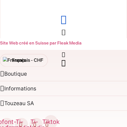
Site Web créé en Suisse par Fleak Media
Français -
CHF
Boutique
English -
CHF
Français -
€
Informations
English -
€
Touzeau SA
ofont-
Ti-
Ti-
Tiktok