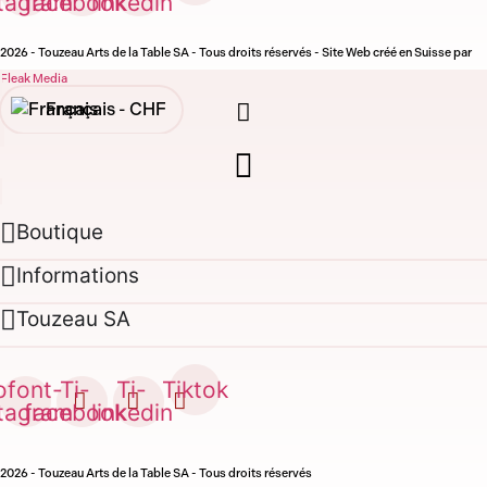
stagram
facebook
linkedin
2026 - Touzeau Arts de la Table SA - Tous droits réservés - Site Web créé en Suisse par
Fleak Media
Français -
CHF
English -
CHF
Français -
€
Boutique
English -
€
Informations
Touzeau SA
ofont-
Ti-
Ti-
Tiktok
stagram
facebook
linkedin
2026 - Touzeau Arts de la Table SA - Tous droits réservés