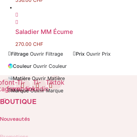
536.00
CHF
Saladier MM Écume
270.00
CHF
Filtrage
Ouvrir Filtrage
Prix
Ouvrir Prix
Couleur
Ouvrir Couleur
Matière
Ouvrir Matière
ofont-
Ti-
Ti-
Tiktok
stagram
facebook
linkedin
Marque
Ouvrir Marque
BOUTIQUE
Nouveautés