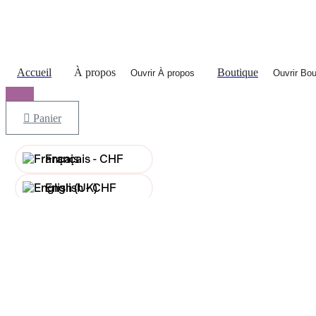
Accueil
À propos
Boutique
Ouvrir À propos
Ouvrir Bou
Panier
Français -
CHF
English -
CHF
Français -
€
English -
€