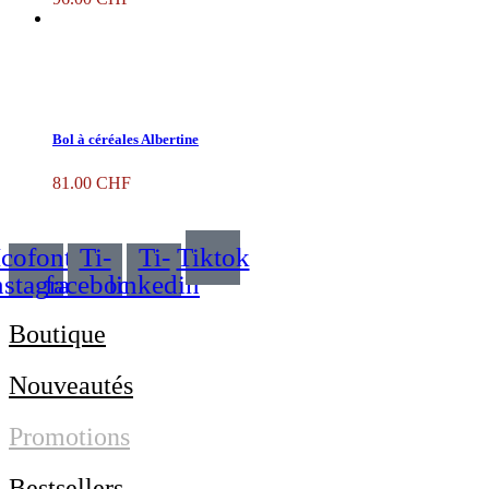
Bol à céréales Albertine
81.00
CHF
Icofont-
Ti-
Ti-
Tiktok
nstagram
facebook
linkedin
Boutique
Nouveautés
Promotions
Bestsellers