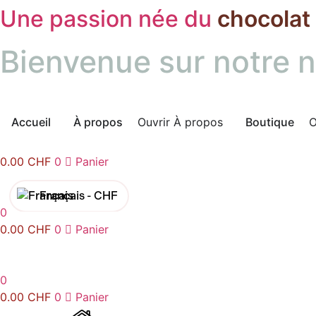
Une passion née du
chocolat
Aller
au
contenu
Bienvenue sur notre n
Accueil
À propos
Ouvrir À propos
Boutique
O
0.00
CHF
0
Panier
Français -
CHF
0
English -
CHF
0.00
CHF
0
Panier
Français -
€
0
English -
€
0.00
CHF
0
Panier