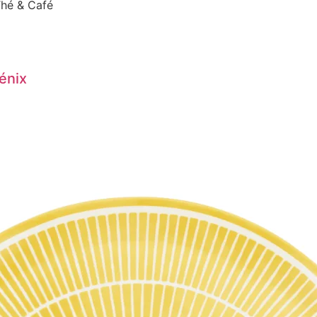
é & Café
énix