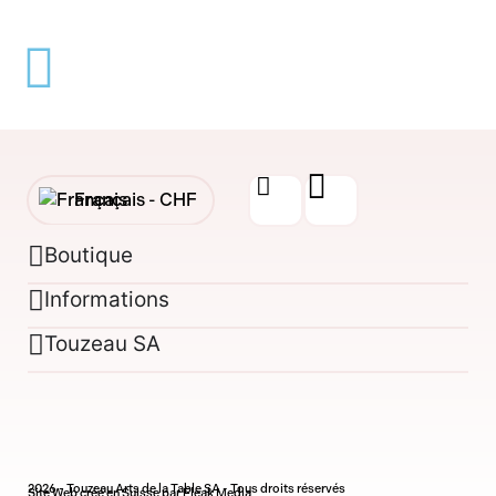
Français -
CHF
English -
CHF
Boutique
Informations
Français -
€
Touzeau SA
English -
€
2026 - Touzeau Arts de la Table SA - Tous droits réservés
Site Web créé en Suisse par Fleak Media