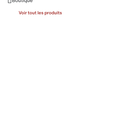
Boutique
Voir tout les produits
Arts de la table
7
Bar
9
Cuisine
Bientôt disponible
Décorations
10
Idées Cadeaux
4
Saint-Valentin
Pâques
Fête des mères
Fête des pères
Noël