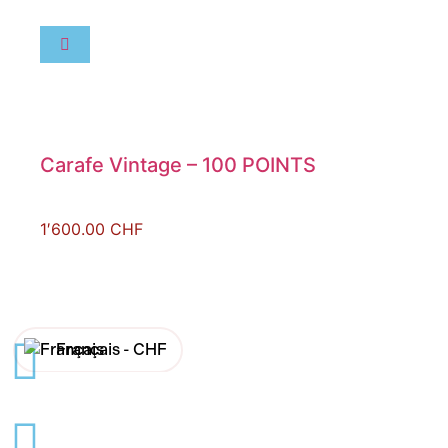
Carafe Vintage – 100 POINTS
1′600.00
CHF
Français -
CHF
English -
CHF
Français -
€