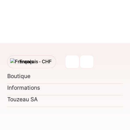
Français -
CHF
English -
CHF
Boutique
Informations
Français -
€
Touzeau SA
English -
€