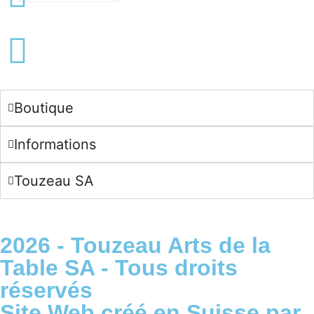
English -
CHF
Français -
€
English -
€
Boutique
Informations
Touzeau SA
2026 - Touzeau Arts de la
Table SA - Tous droits
réservés
Site Web créé en Suisse par