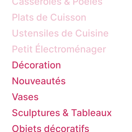
Casseroles & Poêles
Plats de Cuisson
Ustensiles de Cuisine
Petit Électroménager
Décoration
Nouveautés
Vases
Sculptures & Tableaux
Objets décoratifs