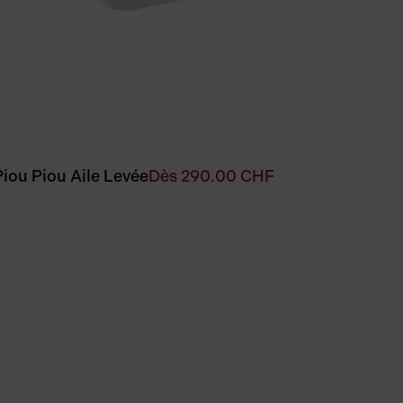
Piou Piou Aile Levée
Dès
290.00
CHF