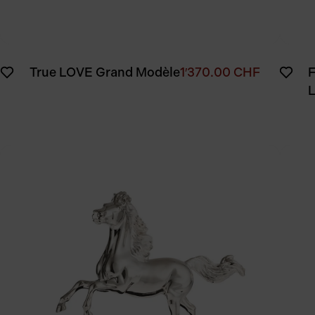
F
True LOVE Grand Modèle
1′370.00
CHF
F
L