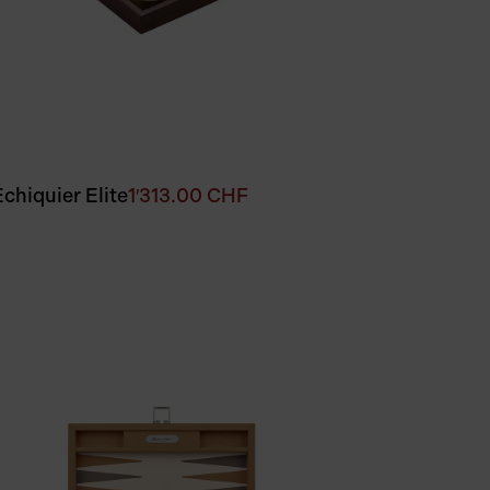
Échiquier Elite
1′313.00
CHF