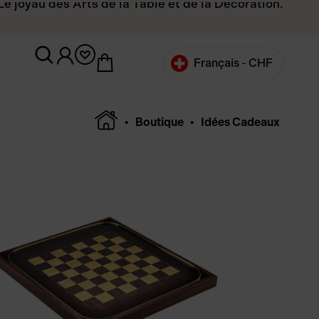
Le joyau des Arts de la Table et de la Décoration.
Français -
CHF
English -
CHF
•
Boutique
• Idées Cadeaux
Français -
€
English -
€