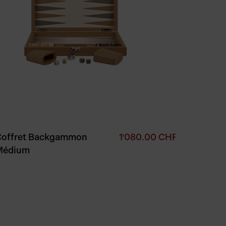
Coffret Backgammon
1′080.00
CHF
Médium