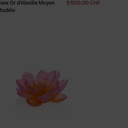
ase Or d’Abeille Moyen
5′500.00
CHF
Modèle