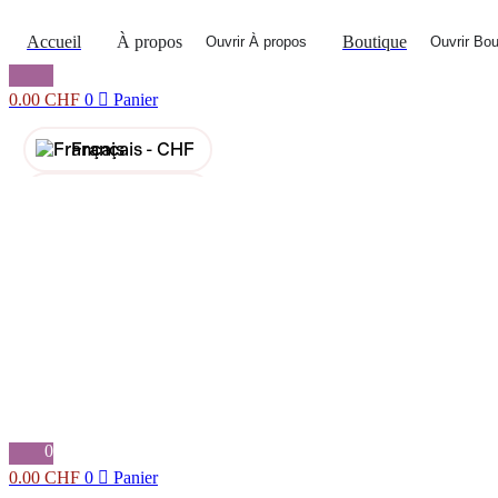
Accueil
À propos
Boutique
Ouvrir À propos
Ouvrir Bou
0.00
CHF
0
Panier
Français -
CHF
English -
CHF
Français -
€
English -
€
0
0.00
CHF
0
Panier