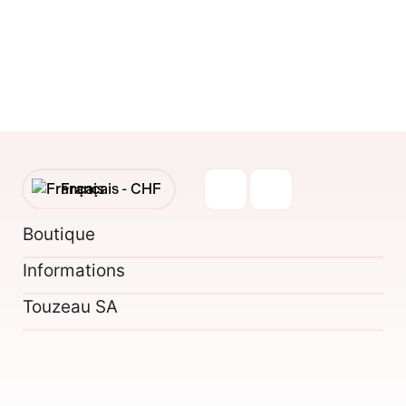
Français -
CHF
English -
CHF
Boutique
Informations
Français -
€
Touzeau SA
English -
€