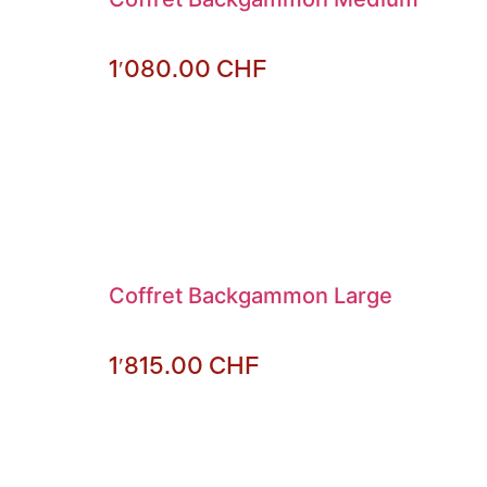
1′080.00
CHF
Coffret Backgammon Large
1′815.00
CHF