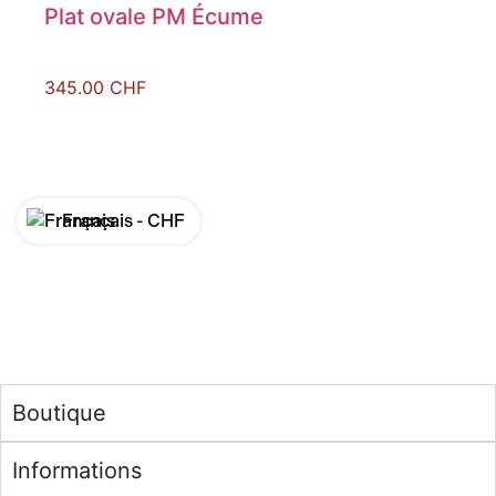
Plat ovale PM Écume
345.00
CHF
Français -
CHF
English -
CHF
Français -
€
English -
€
Boutique
Informations