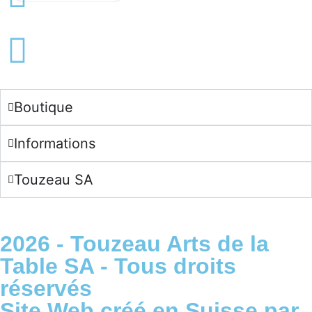
English -
CHF
Français -
€
English -
€
Boutique
Informations
Touzeau SA
2026 - Touzeau Arts de la
Table SA - Tous droits
réservés
Site Web créé en Suisse par