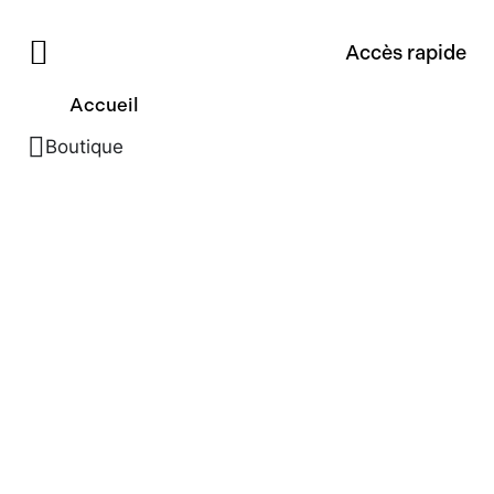
Accès rapide
Accueil
Boutique
Voir tout les produits
Arts de la table
7
Bar
9
Cuisine
Bientôt disponible
Décorations
10
Idées Cadeaux
4
Saint-Valentin
Pâques