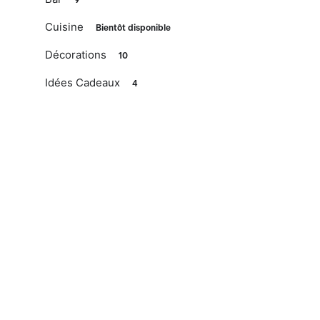
Cuisine
Bientôt disponible
Décorations
10
Idées Cadeaux
4
Saint-Valentin
Pâques
Fête des mères
Fête des pères
Noël
Prestations
Liste de Mariage
Liste d'Amour