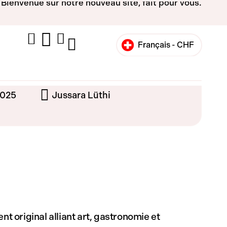
Bienvenue sur notre nouveau site, fait pour vous.
Français -
CHF
English -
CHF
Français -
€
2025
Jussara Lüthi
English -
€
 original alliant art, gastronomie et