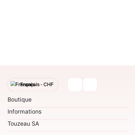
Français -
CHF
English -
CHF
Boutique
Informations
Français -
€
Touzeau SA
English -
€