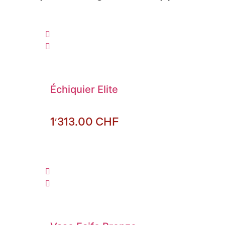
Échiquier Elite
1′313.00
CHF