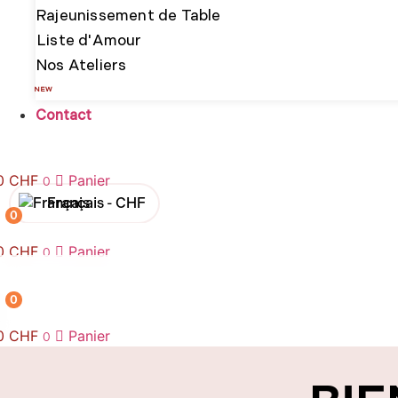
Rajeunissement de Table
Liste d'Amour
Nos Ateliers
NEW
Contact
00
CHF
Panier
0
Français -
CHF
0
English -
CHF
00
CHF
Panier
0
Français -
€
0
English -
€
00
CHF
Panier
0