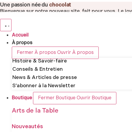
Aller
Une passion née du
chocolat
au
Bienvenue sur notre nouveau site, fait pour vous.
Le jo
contenu
Accueil
À propos
Fermer À propos
Ouvrir À propos
Histoire & Savoir-faire
Conseils & Entretien
News & Articles de presse
S'abonner à la Newsletter
Boutique
Fermer Boutique
Ouvrir Boutique
Arts de la Table
Nouveautés